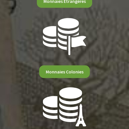
Monnaies Etrangères
Monnaies Colonies