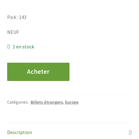
Pick : 143
NEUF
1 en stock
quantité
Acheter
de
YOUGOSLAVIE
-
50000
Catégories :
Billets étrangers
,
Europe
Dinara
-
1994
Description