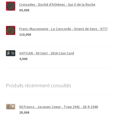
Croisades - Duché d'Athènes - Gui II de la Roche
69,00
€
Franc-Maçonnerie - La Concorde - Orient de Sens - 5777
110,00
€
VATICAN - 50 Cent - 2016 Coin Card
4,00
€
Produits récemment consultés
50 Francs - Jacques Coeur - Type 1941 - 26-9-1940
20,00
€