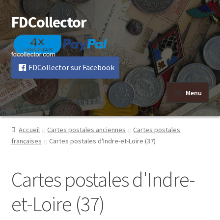
FDCollector
Aller
Aller
à
au
la
contenu
navigation
FDCollector sur Facebook
Menu
Accueil
Cartes postales anciennes
Cartes postales
françaises
Cartes postales d'Indre-et-Loire (37)
Cartes postales d'Indre-
et-Loire (37)