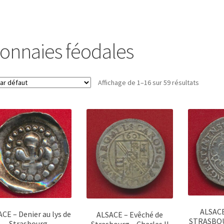
onnaies féodales
Affichage de 1–16 sur 59 résultats
ALSACE
CE – Denier au lys de
ALSACE – Evêché de
STRASBOU
Strasbourg
Strasbourg – Charles II