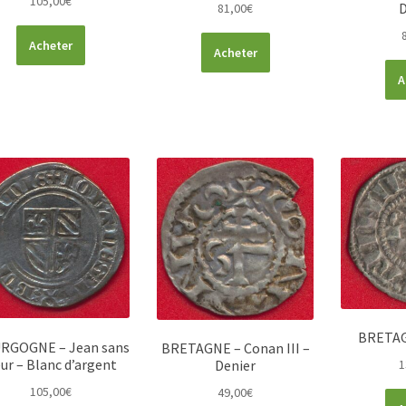
105,00
€
D
81,00
€
Acheter
Acheter
A
BRETAG
RGOGNE – Jean sans
BRETAGNE – Conan III –
ur – Blanc d’argent
1
Denier
105,00
€
49,00
€