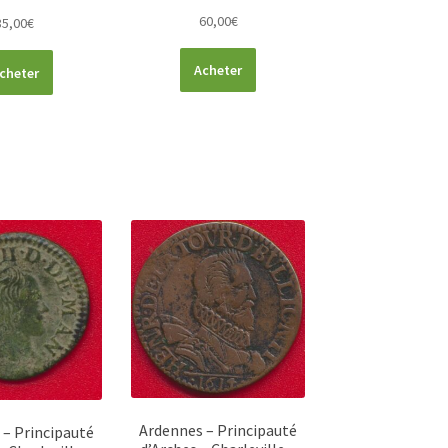
60,00
€
85,00
€
Acheter
cheter
Ardennes – Principauté
 – Principauté