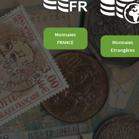
Monnaies
FRANCE
Monnaies
Etrangères