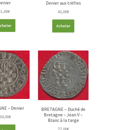
enier
Denier aux trèfles
81,00
€
42,00
€
cheter
Acheter
NE – Denier
BRETAGNE – Duché de
Bretagne – Jean V –
30,00
€
Blanc à la targe
77,00
€