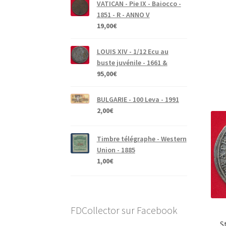
VATICAN - Pie IX - Baiocco -
1851 - R - ANNO V
19,00
€
LOUIS XIV - 1/12 Ecu au
buste juvénile - 1661 &
95,00
€
BULGARIE - 100 Leva - 1991
2,00
€
Timbre télégraphe - Western
Union - 1885
1,00
€
FDCollector sur Facebook
S