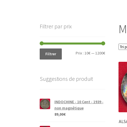
M
Filtrer par prix
Prix
Prix
Prix :
10€
—
1200€
Filtrer
min
max
Suggestions de produit
INDOCHINE - 10 Cent - 1939 -
non magnétique
89,00
€
ALSA