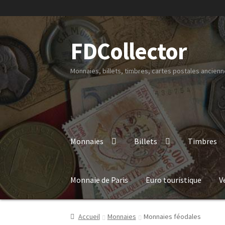
FDCollector
Monnaies, billets, timbres, cartes postales ancienne
Monnaies
Billets
Timbres
Monnaie de Paris
Euro touristique
V
Accueil
Monnaies
Monnaies féodales