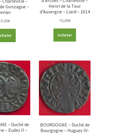
d’Arches – Charleville –
– Charleville –
Henri de la Tour
I de Gonzague –
d’Auvergne – Liard – 1614
enier
70,00
€
10,00
€
Acheter
cheter
E – Duché de
BOURGOGNE – Duché de
e – Eudes II –
Bourgogne – Hugues IV-