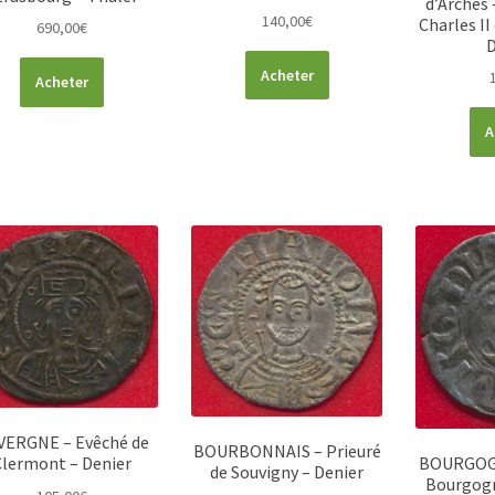
d’Arches 
140,00
€
Charles I
690,00
€
D
Acheter
Acheter
A
VERGNE – Evêché de
BOURBONNAIS – Prieuré
Clermont – Denier
BOURGOGN
de Souvigny – Denier
Bourgogn