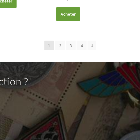
cheter
Acheter
1
2
3
4
ction ?