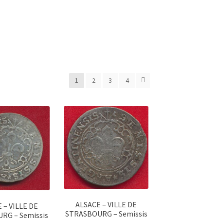
1
2
3
4
ALSACE – VILLE DE
 – VILLE DE
STRASBOURG – Semissis
RG – Semissis