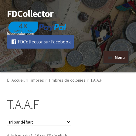
FDCollector
Aller
Aller
à
au
la
contenu
navigation
FDCollector sur Facebook
Menu
Accueil
Timbres
Timbres de colonies
T.A.A.F
T.A.A.F
Affichage de 1–16 sur 33 résultats