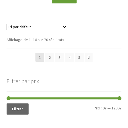
Affichage de 1–16 sur 70 résultats
1
2
3
4
5
Filtrer par prix
Prix
Prix
Prix :
0€
—
1200€
Filtrer
min
ma