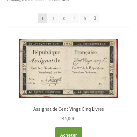
1
2
3
4
5
Assignat de Cent Vingt Cinq Livres
44,00
€
Acheter