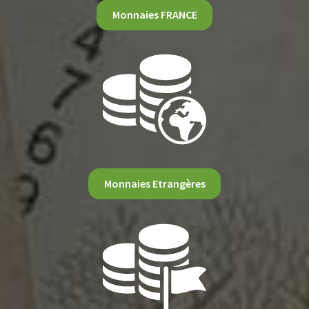
Monnaies FRANCE
Monnaies Etrangères