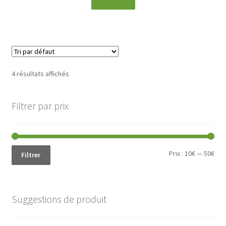
4 résultats affichés
Filtrer par prix
Prix
Prix
Prix :
10€
—
50€
Filtrer
min
ma
Suggestions de produit