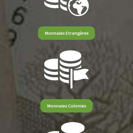
Monnaies Etrangères
Monnaies Colonies