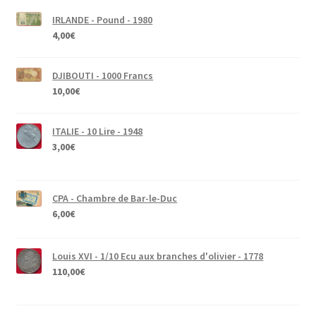
IRLANDE - Pound - 1980
4,00
€
DJIBOUTI - 1000 Francs
10,00
€
ITALIE - 10 Lire - 1948
3,00
€
CPA - Chambre de Bar-le-Duc
6,00
€
Louis XVI - 1/10 Ecu aux branches d'olivier - 1778
110,00
€