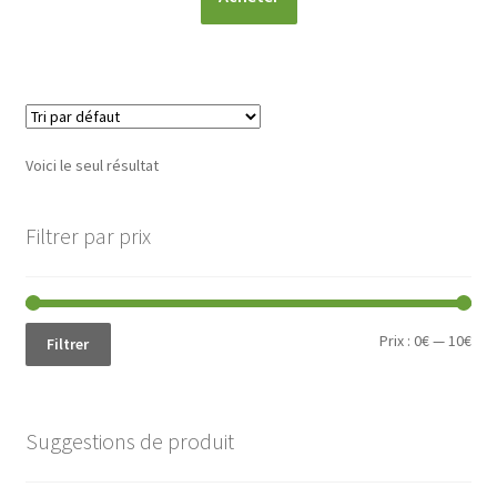
Voici le seul résultat
Filtrer par prix
Prix
Prix
Prix :
0€
—
10€
Filtrer
min
ma
Suggestions de produit