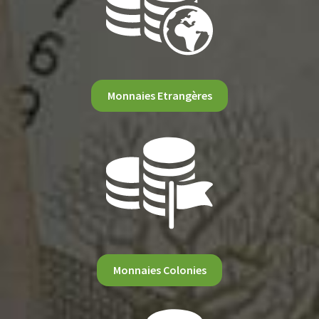
Monnaies Etrangères
Monnaies Colonies