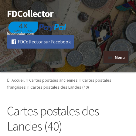
FDCollector
Aller
Aller
à
au
la
contenu
navigation
FDCollector sur Facebook
Menu
Accueil
Cartes postales anciennes
Cartes postales
françaises
Cartes postales des Landes (40)
Cartes postales des
Landes (40)