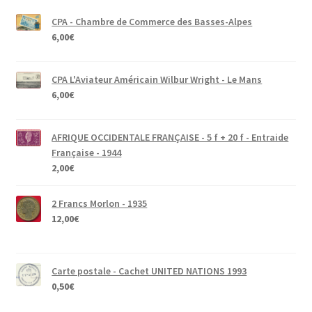
CPA - Chambre de Commerce des Basses-Alpes
6,00
€
CPA L'Aviateur Américain Wilbur Wright - Le Mans
6,00
€
AFRIQUE OCCIDENTALE FRANÇAISE - 5 f + 20 f - Entraide
Française - 1944
2,00
€
2 Francs Morlon - 1935
12,00
€
Carte postale - Cachet UNITED NATIONS 1993
0,50
€