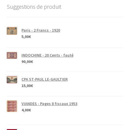
Suggestions de produit
Paris - 2 Francs - 1920
5,00
€
INDOCHINE - 20 Cents - fauté
90,00
€
CPA ST-PAUL LE-GAULTIER
15,00
€
VIANDES - Pages 8 fiscaux 1953
4,00
€