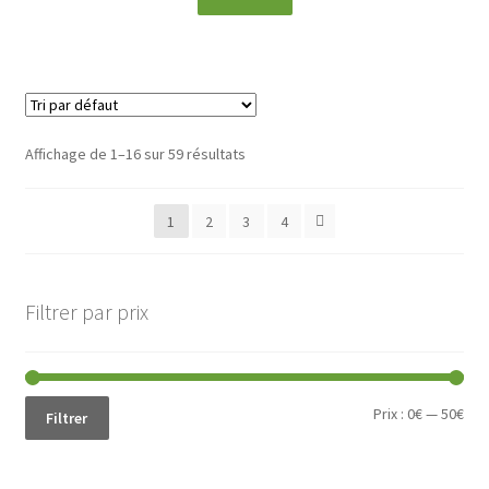
Affichage de 1–16 sur 59 résultats
1
2
3
4
Filtrer par prix
Prix
Prix
Prix :
0€
—
50€
Filtrer
min
ma