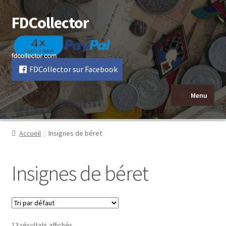
FDCollector
Aller
Aller
à
au
la
contenu
navigation
FDCollector sur Facebook
Menu
Accueil
Insignes de béret
Insignes de béret
13 résultats affichés