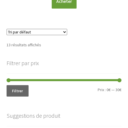
Acheter
13 résultats affichés
Filtrer par prix
Prix
Prix
Prix :
0€
—
30€
Filtrer
min
ma
Suggestions de produit