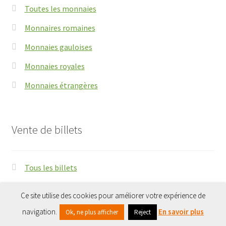
Toutes les monnaies
Monnaires romaines
Monnaies gauloises
Monnaies royales
Monnaies étrangères
Vente de billets
Tous les billets
Billets français
Ce site utilise des cookies pour améliorer votre expérience de
0
Billets de colonies
navigation.
En savoir plus
Ok, ne plus afficher
Reject
Recherche
Recherche
Billets étrangers