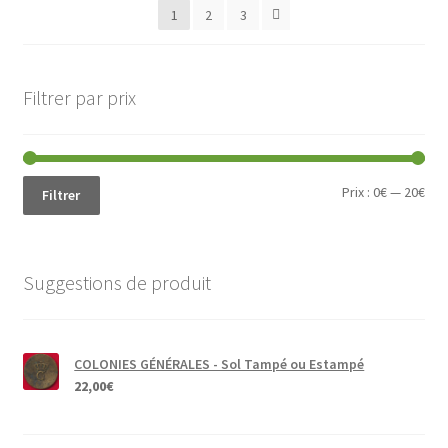
1
2
3
Filtrer par prix
Prix
Prix
Prix :
0€
—
20€
Filtrer
min
ma
Suggestions de produit
COLONIES GÉNÉRALES - Sol Tampé ou Estampé
22,00
€