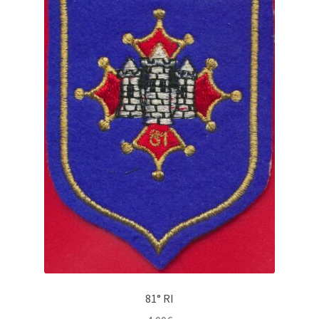
81° RI