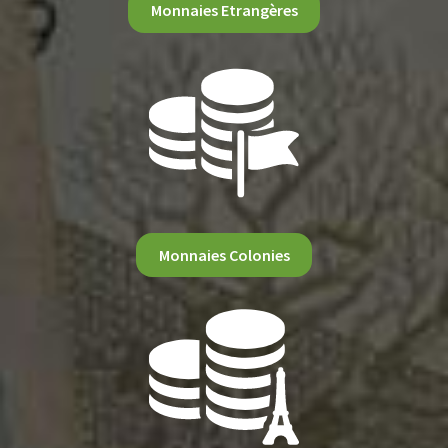
Monnaies Etrangères
Monnaies Colonies