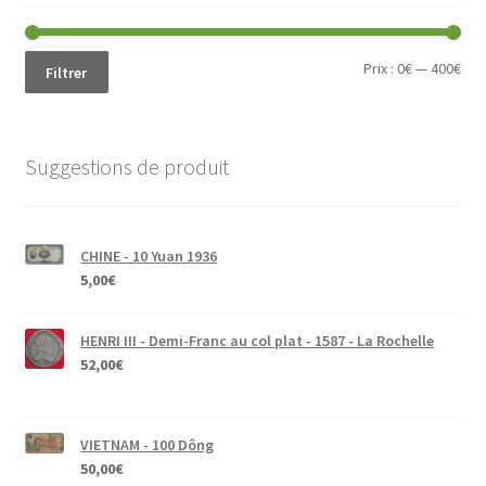
Prix
Prix
Prix :
0€
—
400€
Filtrer
min
ma
Suggestions de produit
CHINE - 10 Yuan 1936
5,00
€
HENRI III - Demi-Franc au col plat - 1587 - La Rochelle
52,00
€
VIETNAM - 100 Dông
50,00
€