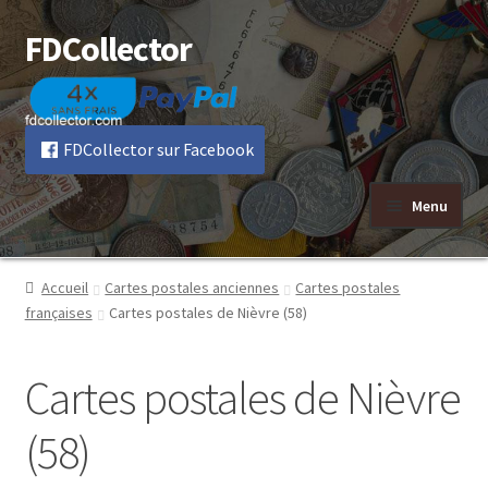
FDCollector
Aller
Aller
à
au
la
contenu
navigation
FDCollector sur Facebook
Menu
Accueil
Cartes postales anciennes
Cartes postales
françaises
Cartes postales de Nièvre (58)
Cartes postales de Nièvre
(58)