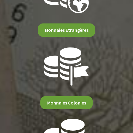
Monnaies Etrangères
Monnaies Colonies