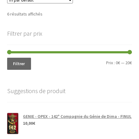
6 résultats affichés
Filtrer par prix
Prix
Prix
Prix :
0€
—
20€
Filtrer
min
ma
Suggestions de produit
GENIE - OPEX - 142° Compagnie du Génie de Dima - FINUL
10,00
€