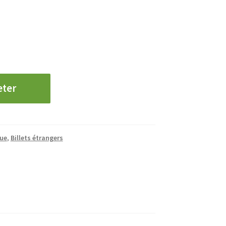
eter
que
,
Billets étrangers