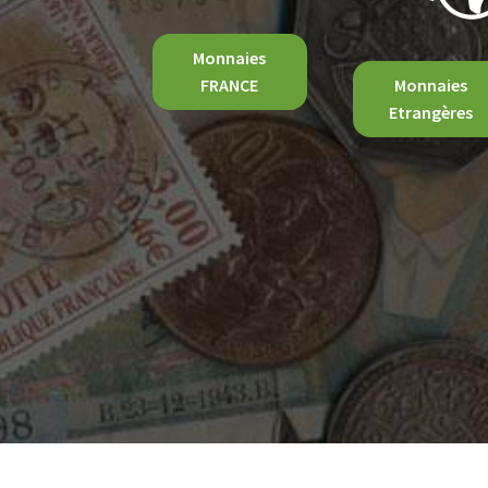
Monnaies
FRANCE
Monnaies
Etrangères