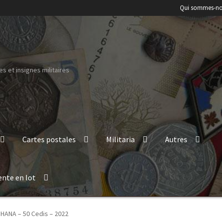
Qui sommes-no
s et insignes militaires
Cartes postales
Militaria
Autres
ente en lot
HANA – 50 Cedis – 2022