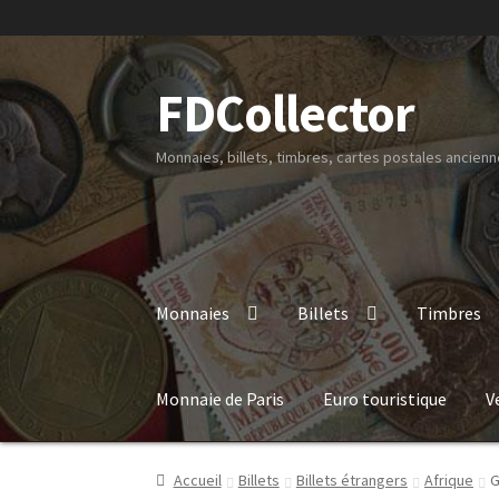
FDCollector
Monnaies, billets, timbres, cartes postales ancienne
Monnaies
Billets
Timbres
Monnaie de Paris
Euro touristique
V
Accueil
Billets
Billets étrangers
Afrique
G