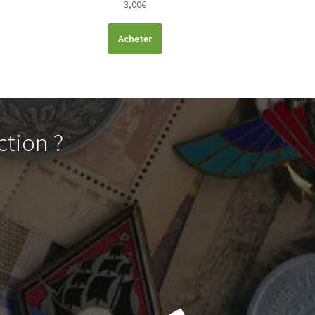
3,00
€
Acheter
ction ?