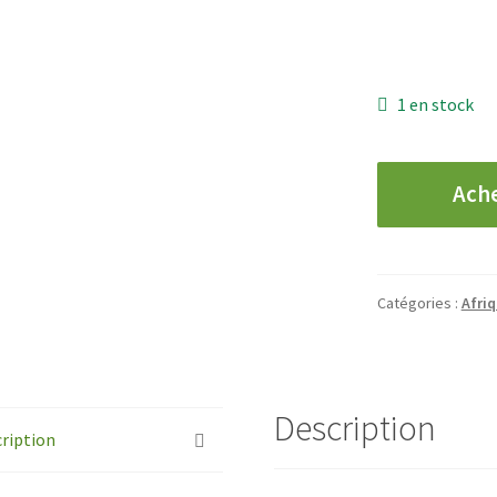
1 en stock
quantité
Ach
de
GHANA
-
50
Catégories :
Afri
Cedis
-
2022
Description
ription