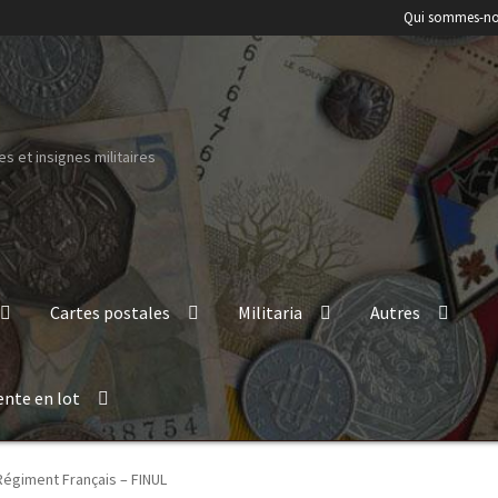
Qui sommes-no
s et insignes militaires
Cartes postales
Militaria
Autres
ente en lot
égiment Français – FINUL