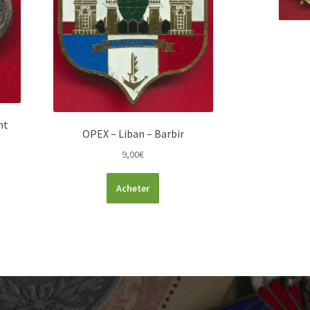
nt
OPEX – Liban – Barbir
9,00
€
Acheter