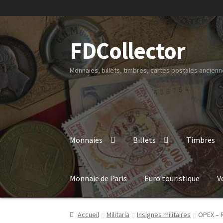
FDCollector
Monnaies, billets, timbres, cartes postales ancienne
Monnaies
Billets
Timbres
Monnaie de Paris
Euro touristique
V
Accueil
Militaria
Insignes militaires
OPEX – R