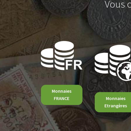
Vous c
Monnaies
FRANCE
Monnaies
Etrangères