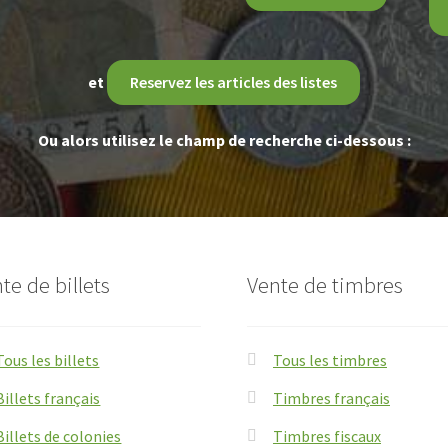
et
Reservez les articles des listes
Ou alors utilisez le champ de recherche ci-dessous :
te de billets
Vente de timbres
Tous les billets
Tous les timbres
Billets français
Timbres français
Billets de colonies
Timbres fiscaux