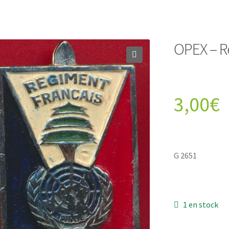
OPEX – R
3,00
€
G 2651
1 en stock