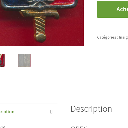
quantité
Ach
de
OPEX
-
Régiment
Catégories :
Insig
Français
-
FINUL
Description
ription