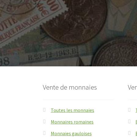
Vente de monnaies
Ven
Toutes les monnaies
Monnaires romaines
Monnaies gauloises