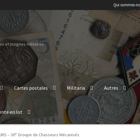
Qui sommes-no
s et insignes militaires
Cartes postales
Militaria
Autres
ente en lot
RS – 30° Groupe de Chasseurs Mécanisés