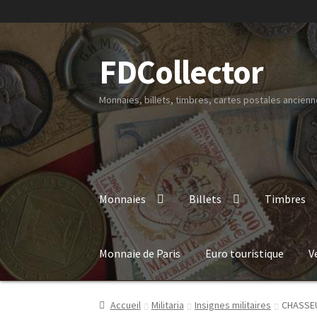
FDCollector
Monnaies, billets, timbres, cartes postales ancienne
Monnaies
Billets
Timbres
Monnaie de Paris
Euro touristique
V
Accueil
Militaria
Insignes militaires
CHASSEU