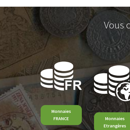
Vous c
Monnaies
FRANCE
Monnaies
Etrangères