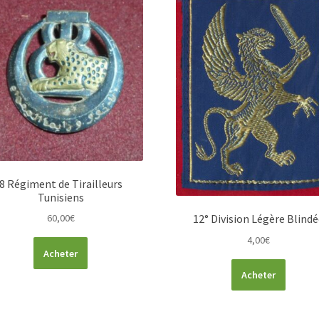
8 Régiment de Tirailleurs
Tunisiens
12° Division Légère Blindé
60,00
€
4,00
€
Acheter
Acheter