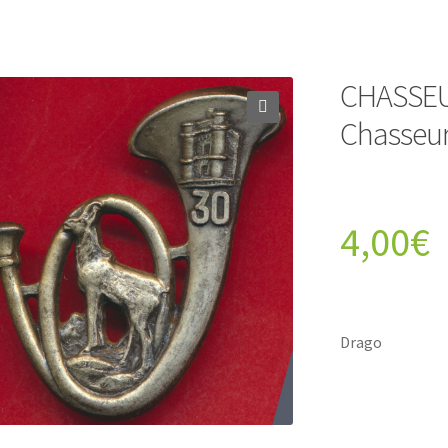
CHASSEUR
Chasseur
4,00
€
Drago