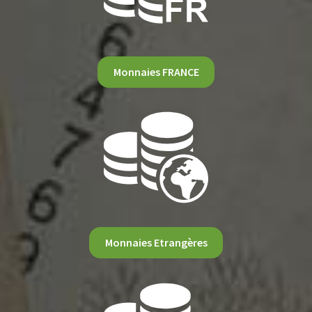
Monnaies FRANCE
Monnaies Etrangères