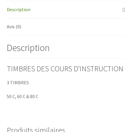
3
Description
timbres
surchargés
Avis (0)
:
SPÉCIMEN
Description
TIMBRES DES COURS D’INSTRUCTION
3 TIMBRES
50 C, 60 C & 80 C
Produits similaires