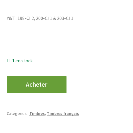
Y&T : 198-CI 2, 200-CI 1 & 203-CI 1
1 en stock
quantité
Acheter
de
Timbres
Cours
d'Instruction
Catégories :
Timbres
,
Timbres français
-
Lot
de