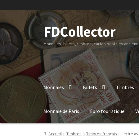
FDCollector
Monnaies, billets, timbres, cartes postales ancienne
Monnaies
Billets
Timbres
Monnaie de Paris
Euro touristique
V
Accueil
Timbres
Timbres français
Lettre a