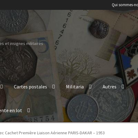
Qui sommes-no
s et insignes militaires
Cartes postales
Militaria
Autres
ente en lot
vec Cachet Première Liaison Aérienne PARIS-DAKAR – 1953