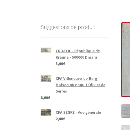
Suggestions de produit
CROATIE - République de
Krajina - 500000 Dinara
3,00
€
CPA Villeneuve-de-Berg -
Maison où naquit Olivier de
Serres
8,00
€
CPA SEGRÉ - Vue générale
2,00
€