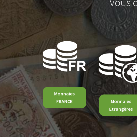
Vous c
Monnaies
FRANCE
Monnaies
Etrangères