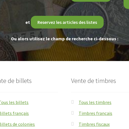
et
Reservez les articles des listes
Ou alors utilisez le champ de recherche ci-dessous :
te de billets
Vente de timbres
Tous les billets
Tous les timbres
Billets français
Timbres français
Billets de colonies
Timbres fiscaux