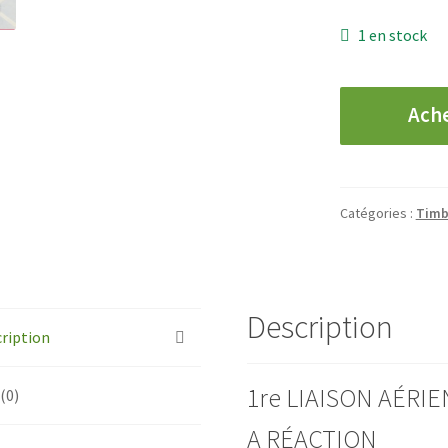
1 en stock
quantité
Ach
de
Lettre
avec
Cachet
Catégories :
Timb
Première
Liaison
Aérienne
PARIS-
Description
DAKAR
ription
-
1953
1re LIAISON AÉRI
 (0)
A RÉACTION