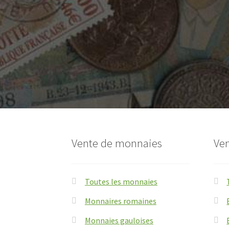
Vente de monnaies
Ven
Toutes les monnaies
Monnaires romaines
Monnaies gauloises