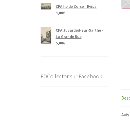
CPA Ile de Corse - Evisa
3,00
€
CPA Juvardeil-sur-Sarthe -
La Grande Rue
5,00
€
FDCollector sur Facebook
Desc
Avis