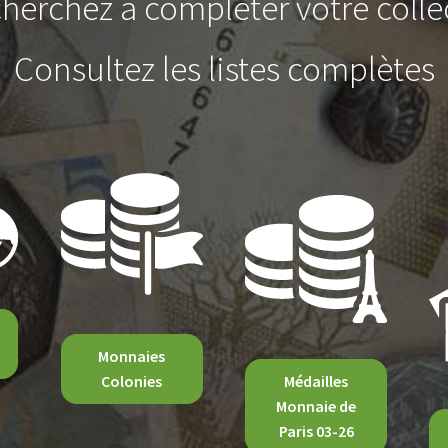
herchez à compléter votre colle
Consultez les listes complètes
Monnaies
Colonies
Médailles
Monnaie de
Paris 03-26