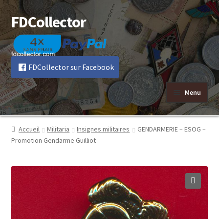
FDCollector
Aller
Aller
à
au
la
contenu
navigation
FDCollector sur Facebook
Menu
Accueil
Militaria
Insignes militaires
GENDARMERIE – ESOG –
Promotion Gendarme Guilliot