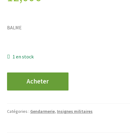
BALME
1 en stock
quantité
Acheter
de
GENDARMERIE
-
ESOG
Catégories :
Gendarmerie
,
Insignes militaires
-
Promotion
Gendarme