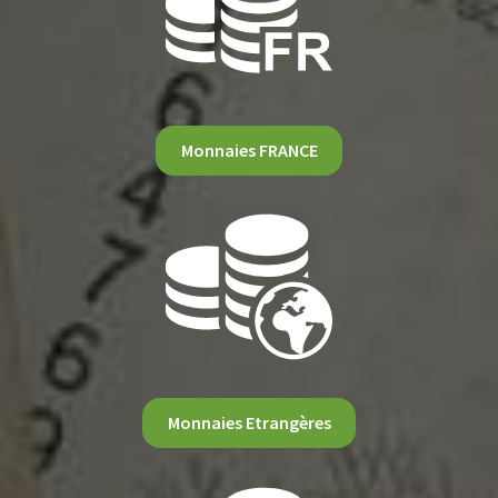
Monnaies FRANCE
Monnaies Etrangères