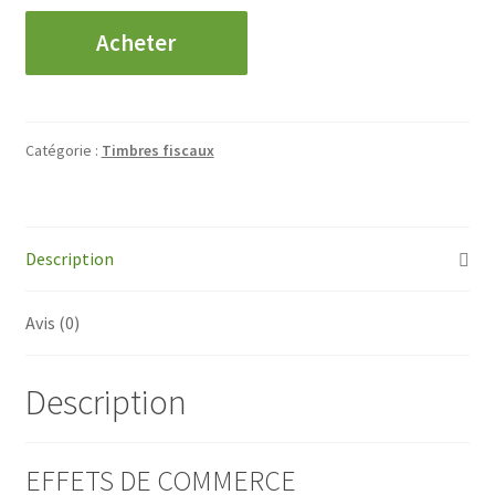
quantité
Acheter
de
EFFETS
DE
COMMERCE
Catégorie :
Timbres fiscaux
-
Paire
25
Centimes
Description
400
F
Avis (0)
à
500
F
Description
EFFETS DE COMMERCE