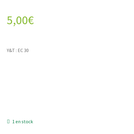
5,00
€
Y&T : EC 30
1 en stock