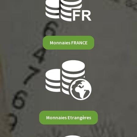
Monnaies FRANCE
Monnaies Etrangères