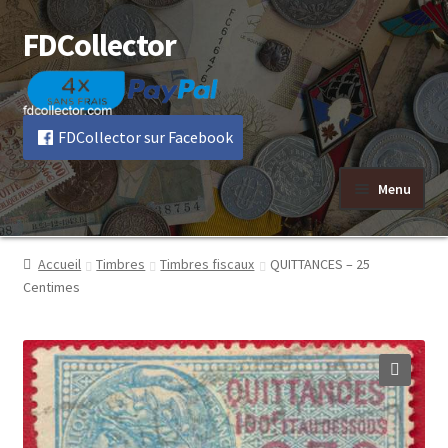
FDCollector
Aller
Aller
à
au
la
contenu
navigation
FDCollector sur Facebook
Menu
Accueil
Timbres
Timbres fiscaux
QUITTANCES – 25
Centimes