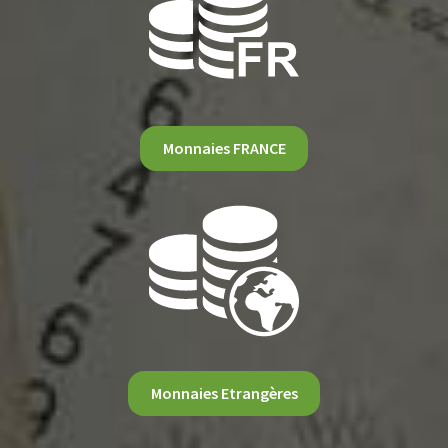
Monnaies FRANCE
Monnaies Etrangères