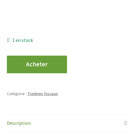
1 en stock
quantité
Acheter
de
QUITTANCES
-
25
Catégorie :
Timbres fiscaux
Centimes
Description