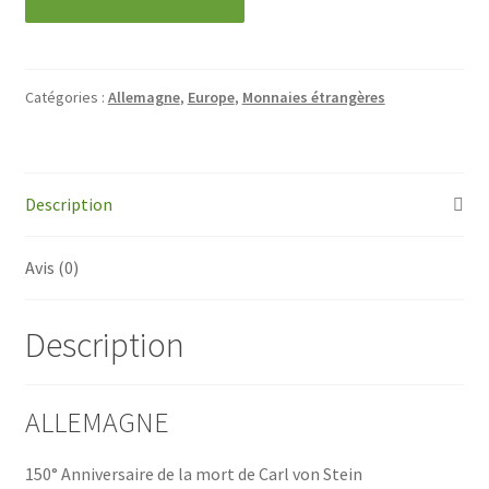
ALLEMAGNE
-
5
Catégories :
Allemagne
,
Europe
,
Monnaies étrangères
Mark
-
Carl
von
Description
Stein
-
Avis (0)
1984
Description
ALLEMAGNE
150° Anniversaire de la mort de Carl von Stein