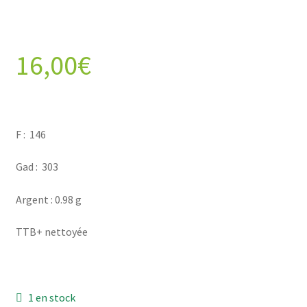
16,00
€
F : 146
Gad : 303
Argent : 0.98 g
TTB+ nettoyée
1 en stock