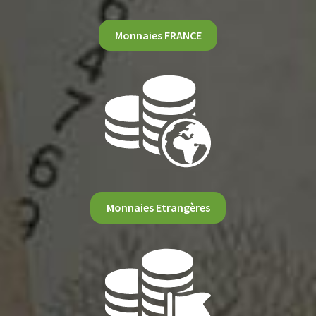
Monnaies FRANCE
Monnaies Etrangères