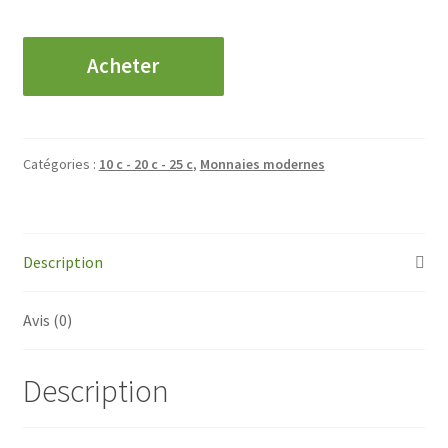
quantité
Acheter
de
Cérès
-
20
Catégories :
10 c - 20 c - 25 c
,
Monnaies modernes
Centimes
-
1850
Description
Avis (0)
Description