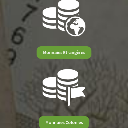
Monnaies Etrangères
Monnaies Colonies