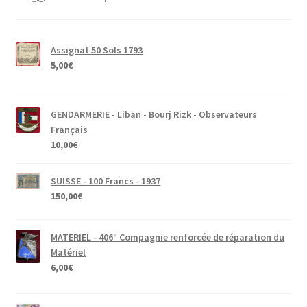
Assignat 50 Sols 1793
5,00
€
GENDARMERIE - Liban - Bourj Rizk - Observateurs
Français
10,00
€
SUISSE - 100 Francs - 1937
150,00
€
MATERIEL - 406° Compagnie renforcée de réparation du
Matériel
6,00
€