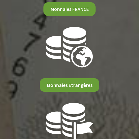
Monnaies FRANCE
Monnaies Etrangères