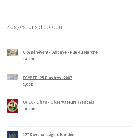
Suggestions de produit
CPA Bénévent-l'Abbaye - Rue du Marché
14,00
€
EGYPTE -25 Piastres -2007
1,00
€
OPEX - Liban - Observateurs Français
10,00
€
12° Division Légère Blindée