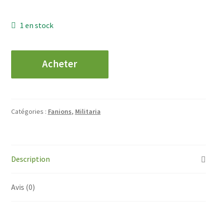
1 en stock
quantité
Acheter
de
32°
Groupement
de
Catégories :
Fanions
,
Militaria
Camp
Description
Avis (0)