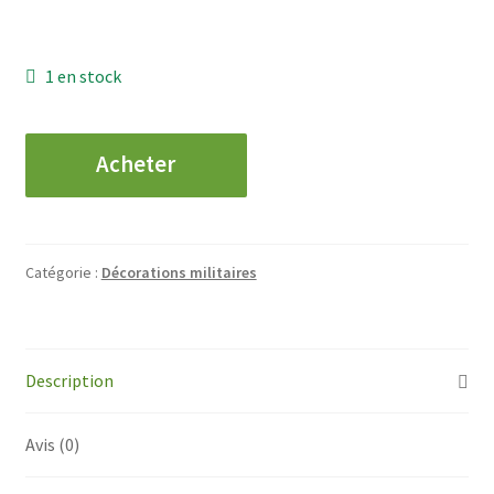
1 en stock
quantité
Acheter
de
FRANCE
-
Croix
Catégorie :
Décorations militaires
de
Guerre
1914-
1917
Description
-
2
Avis (0)
Citations