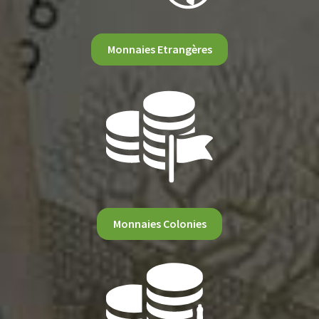
Monnaies Etrangères
Monnaies Colonies