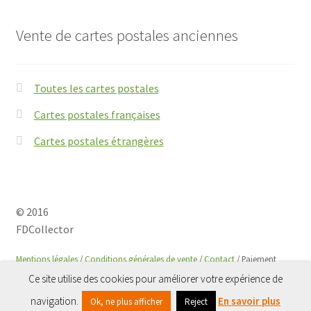
Vente de cartes postales anciennes
Toutes les cartes postales
Cartes postales françaises
Cartes postales étrangères
© 2016
FDCollector
Mentions légales
/
Conditions générales de vente
/
Contact
/ Paiement
sécurisé avec
Paypal
Ce site utilise des cookies pour améliorer votre expérience de
0
navigation.
En savoir plus
Ok, ne plus afficher
Reject
Recherche
Recherche