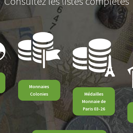
Consultez les listes complètes
Monnaies
Colonies
Médailles
Monnaie de
Paris 03-26