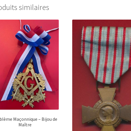
oduits similaires
lème Maçonnique – Bijou de
Maître