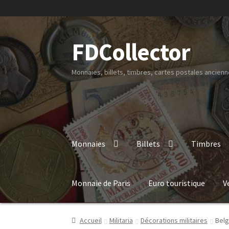
FDCollector
Monnaies, billets, timbres, cartes postales ancienne
Monnaies
Billets
Timbres
Monnaie de Paris
Euro touristique
V
Accueil
Militaria
Décorations militaires
Belg