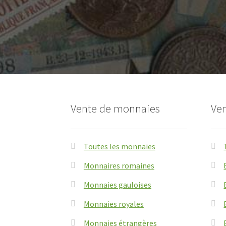
Vente de monnaies
Ven
Toutes les monnaies
Monnaires romaines
Monnaies gauloises
Monnaies royales
Monnaies étrangères