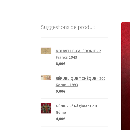
Suggestions de produit
NOUVELLE-CALÉDONIE - 2
Francs 1943
8,00
€
RÉPUBLIQUE TCHÈQUE - 200
Korun - 1993
9,00
€
GÉNIE - 3° Régiment du
Génie
4,00
€