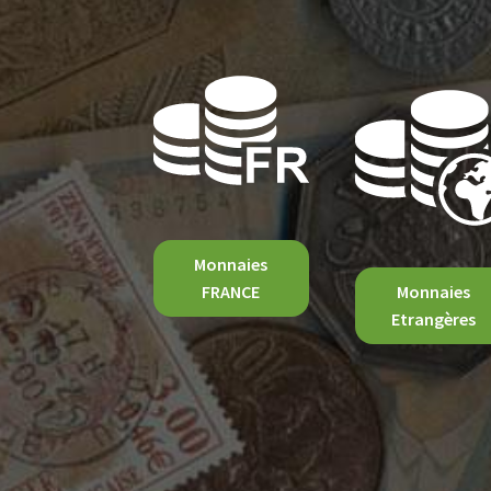
Monnaies
FRANCE
Monnaies
Etrangères