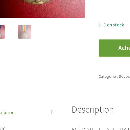
1 en stock
quantité
Ach
de
Belgique
-
Médaille
Catégorie :
Décora
Interalliée
1914-
1918
Description
ription
MÉDAILLE INTERAL
 (0)