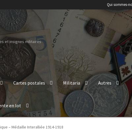
Qui sommes-no
s et insignes militaires
Cartes postales
Militaria
Autres
ente en lot
ique – Médaille Interalliée 1914-1918