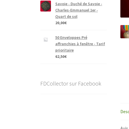
Savoie - Duché de Savoie -
Charles-Emmanuel 1er -
Quart de sol
20,00
€
50 Enveloppes Pré
affranchies à fenêtre - Tarif
prioritaire
62,50
€
FDCollector sur Facebook
Desc
Avis