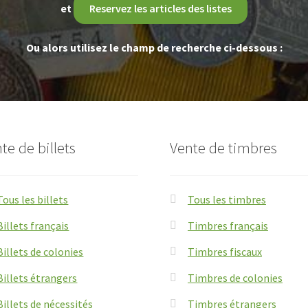
et
Reservez les articles des listes
Ou alors utilisez le champ de recherche ci-dessous :
te de billets
Vente de timbres
Tous les billets
Tous les timbres
Billets français
Timbres français
Billets de colonies
Timbres fiscaux
Billets étrangers
Timbres de colonies
Billets de nécessités
Timbres étrangers