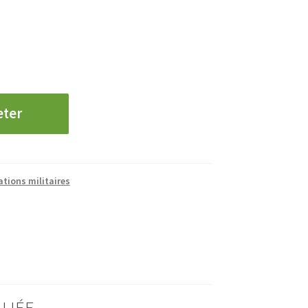
eter
tions militaires
LIÉE