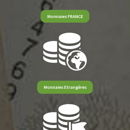
Monnaies FRANCE
Monnaies Etrangères