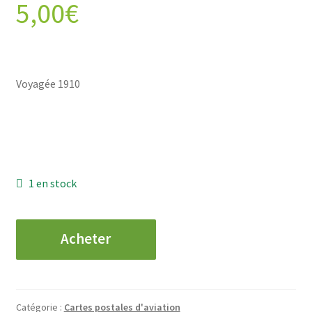
5,00
€
Voyagée 1910
1 en stock
quantité
Acheter
de
CPA
Grande
Semaine
Catégorie :
Cartes postales d'aviation