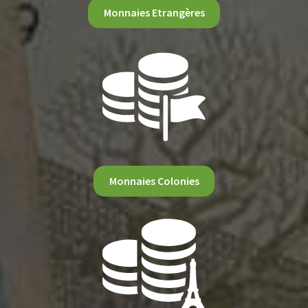
Monnaies Etrangères
Monnaies Colonies