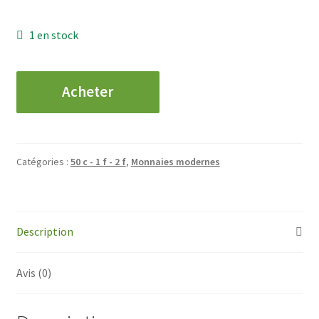
1 en stock
quantité
Acheter
de
1
Franc
-
Catégories :
50 c - 1 f - 2 f
,
Monnaies modernes
Chambre
de
Commerce
-1922
Description
Avis (0)