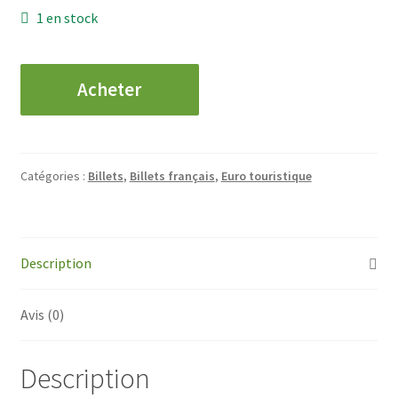
1 en stock
quantité
Acheter
de
0
€
-
Catégories :
Billets
,
Billets français
,
Euro touristique
MUSÉE
DE
L'AIR
ET
Description
DE
L'ESPACE
Avis (0)
-
A380
-
Description
2017