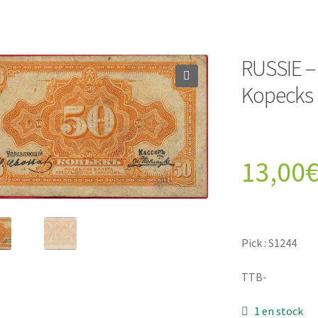
RUSSIE – 
Kopecks
13,00
Pick : S1244
TTB-
1 en stock