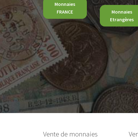
Monnaies
FRANCE
Monnaies
Etrangères
Vente de monnaies
Ven