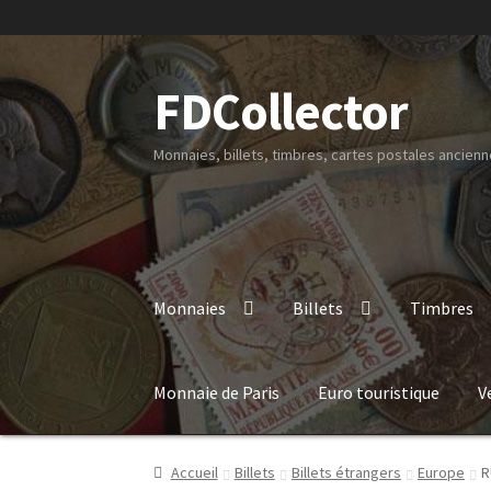
FDCollector
Monnaies, billets, timbres, cartes postales ancienne
Monnaies
Billets
Timbres
Monnaie de Paris
Euro touristique
V
Accueil
Billets
Billets étrangers
Europe
R