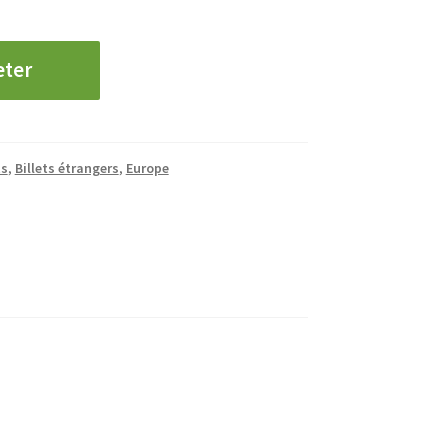
eter
ts
,
Billets étrangers
,
Europe