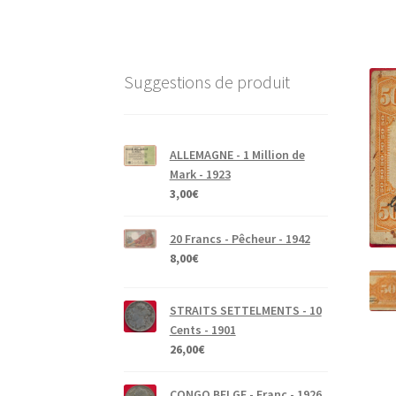
Suggestions de produit
ALLEMAGNE - 1 Million de
Mark - 1923
3,00
€
20 Francs - Pêcheur - 1942
8,00
€
STRAITS SETTELMENTS - 10
Cents - 1901
26,00
€
CONGO BELGE - Franc - 1926