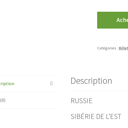
quantité
Ach
de
RUSSIE
-
Sibérie
Catégories :
Bille
de
l'Est
-
50
Description
Kopecks
ription
RUSSIE
 (0)
SIBÉRIE DE L’EST