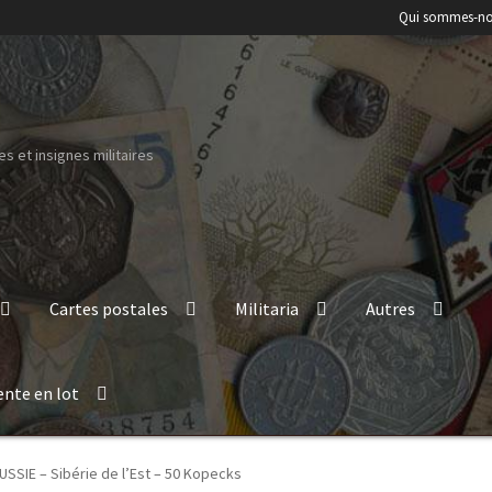
Qui sommes-no
s et insignes militaires
Cartes postales
Militaria
Autres
ente en lot
USSIE – Sibérie de l’Est – 50 Kopecks