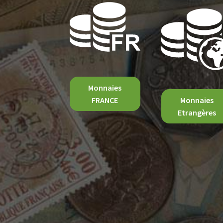
Monnaies
FRANCE
Monnaies
Etrangères