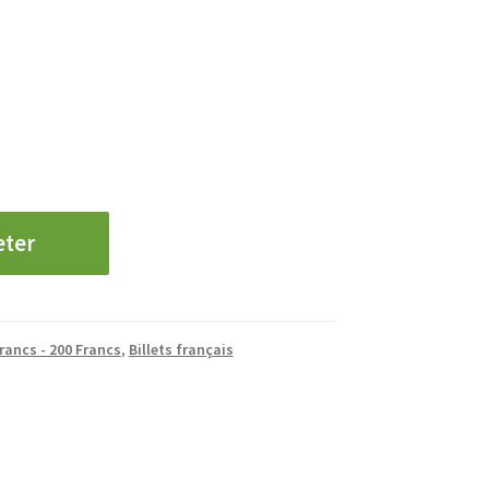
eter
rancs - 200 Francs
,
Billets français