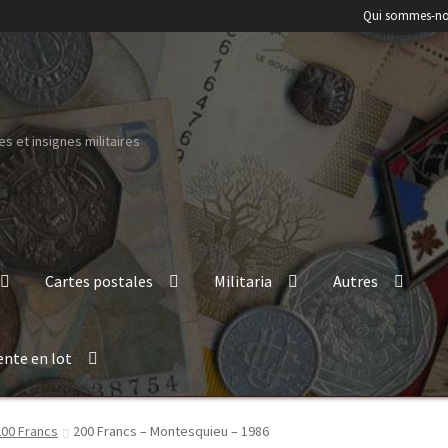
Qui sommes-no
s et insignes militaires
Cartes postales
Militaria
Autres
ente en lot
200 Francs
200 Francs – Montesquieu – 1986