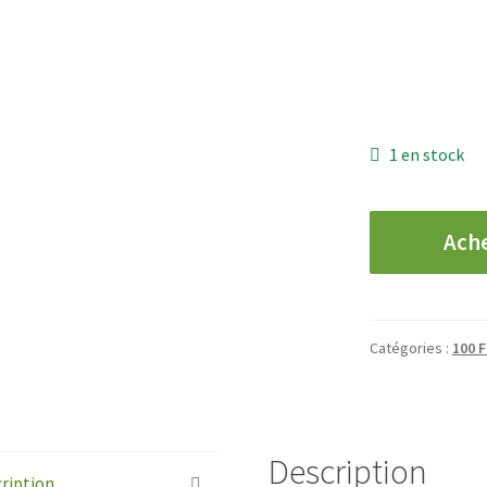
1 en stock
quantité
Ach
de
200
Francs
-
Catégories :
100 F
Montesquieu
-
1986
Description
ription