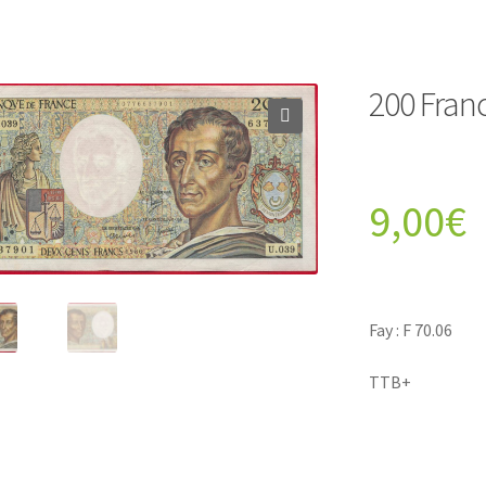
200 Fran
9,00
€
Fay : F 70.06
TTB+