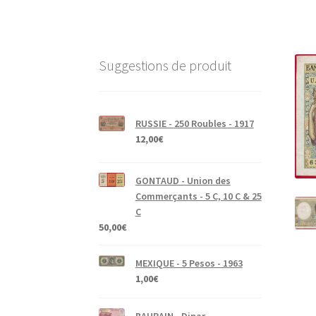
Suggestions de produit
RUSSIE - 250 Roubles - 1917
12,00
€
GONTAUD - Union des
Commerçants - 5 C, 10 C & 25
C
50,00
€
MEXIQUE - 5 Pesos - 1963
1,00
€
BAHRAIN - Dinar