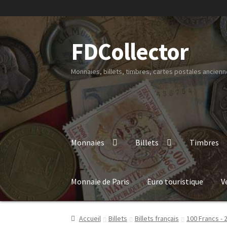
FDCollector
Monnaies, billets, timbres, cartes postales ancienne
Monnaies
Billets
Timbres
Monnaie de Paris
Euro touristique
V
Accueil
Billets
Billets français
100 Francs - 