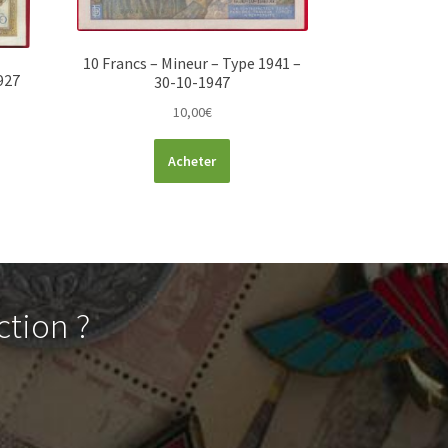
10 Francs – Mineur – Type 1941 –
927
30-10-1947
10,00
€
Acheter
ction ?