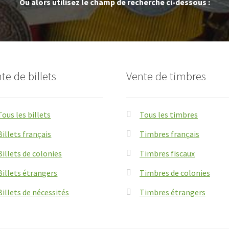
Ou alors utilisez le champ de recherche ci-dessous :
te de billets
Vente de timbres
Tous les billets
Tous les timbres
Billets français
Timbres français
Billets de colonies
Timbres fiscaux
Billets étrangers
Timbres de colonies
Billets de nécessités
Timbres étrangers