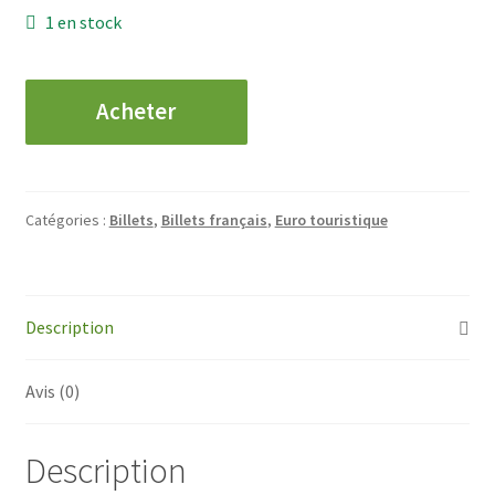
1 en stock
quantité
Acheter
de
0
€
-
Catégories :
Billets
,
Billets français
,
Euro touristique
BIARRITZ
-
Rocher
de
Description
la
Vierge
Avis (0)
-
2017
Description