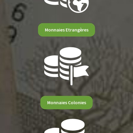
Monnaies Etrangères
Monnaies Colonies