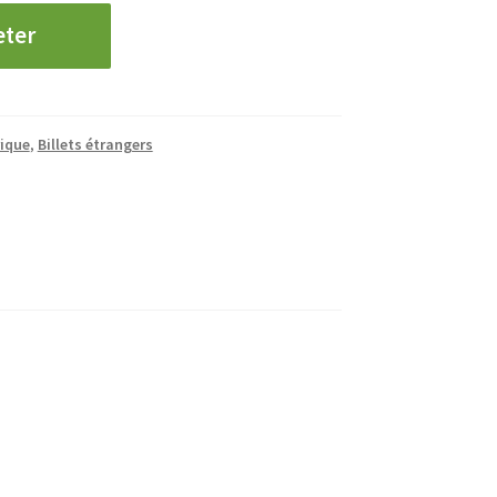
eter
ique
,
Billets étrangers