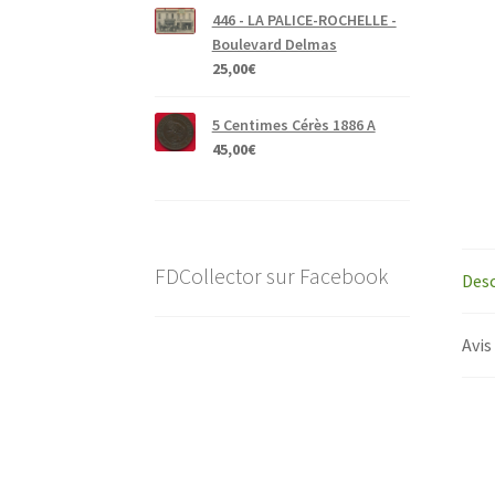
446 - LA PALICE-ROCHELLE -
Boulevard Delmas
25,00
€
5 Centimes Cérès 1886 A
45,00
€
FDCollector sur Facebook
Desc
Avis