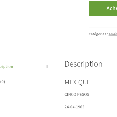
quantité
Ach
de
MEXIQUE
-
5
Catégories :
Amér
Pesos
-
1963
Description
ription
MEXIQUE
 (0)
CINCO PESOS
24-04-1963