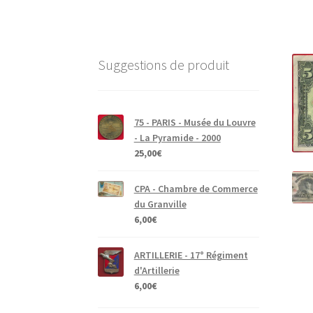
Suggestions de produit
75 - PARIS - Musée du Louvre
- La Pyramide - 2000
25,00
€
CPA - Chambre de Commerce
du Granville
6,00
€
ARTILLERIE - 17° Régiment
d'Artillerie
6,00
€