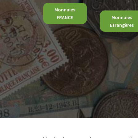
Monnaies
FRANCE
Monnaies
Etrangères