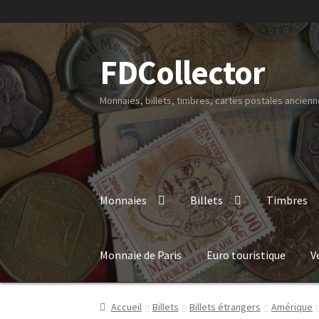
FDCollector
Monnaies, billets, timbres, cartes postales ancienne
Monnaies
Billets
Timbres
Monnaie de Paris
Euro touristique
V
Accueil
Billets
Billets étrangers
Amérique