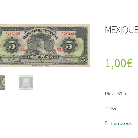
MEXIQUE 
1,00
€
Pick : 60.h
TTB+
1 en stock