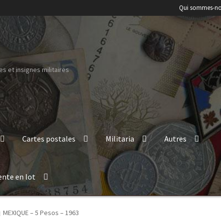
Qui sommes-no
s et insignes militaires
Cartes postales
Militaria
Autres
ente en lot
MEXIQUE – 5 Pesos – 1963