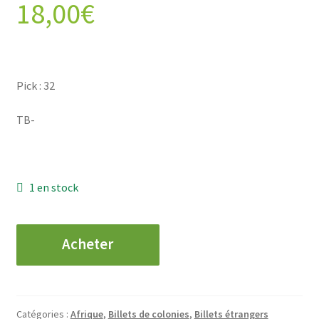
18,00
€
Pick : 32
TB-
1 en stock
quantité
Acheter
de
AFRIQUE
ÉQUATORIALE
ET
Catégories :
Afrique
,
Billets de colonies
,
Billets étrangers