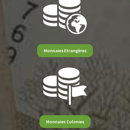
Monnaies Etrangères
Monnaies Colonies