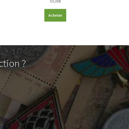
50,00
€
Acheter
ction ?