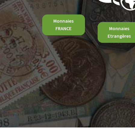
Monnaies
FRANCE
Monnaies
Etrangères