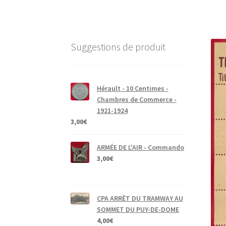
Suggestions de produit
Hérault - 10 Centimes -
Chambres de Commerce -
1921-1924
3,00
€
ARMÉE DE L'AIR - Commando
3,00
€
CPA ARRÊT DU TRAMWAY AU
SOMMET DU PUY-DE-DOME
4,00
€