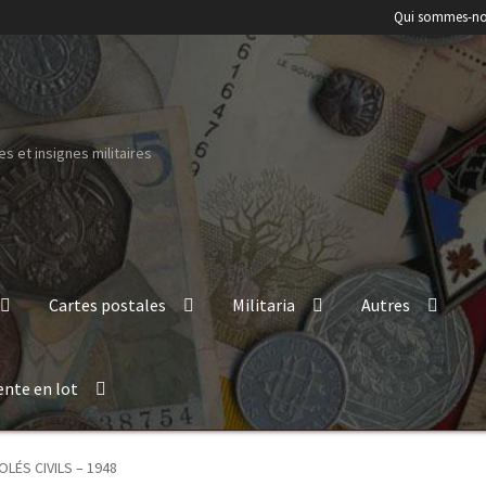
Qui sommes-no
s et insignes militaires
Cartes postales
Militaria
Autres
ente en lot
OLÉS CIVILS – 1948