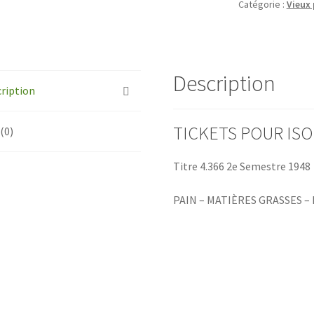
Catégorie :
Vieux 
ISOLÉS
CIVILS
-
1948
Description
ription
TICKETS POUR ISO
 (0)
Titre 4.366 2e Semestre 1948
PAIN – MATIÈRES GRASSES –