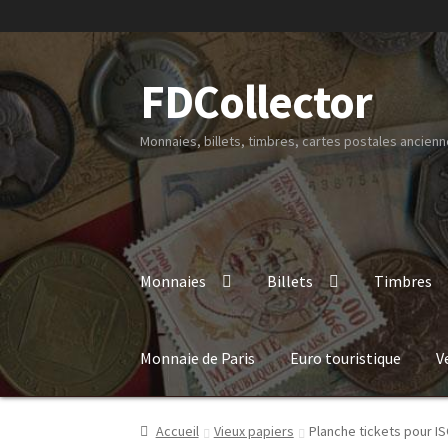
FDCollector
Monnaies, billets, timbres, cartes postales ancienne
Monnaies
Billets
Timbres
Monnaie de Paris
Euro touristique
V
Accueil
Vieux papiers
Planche tickets pour IS