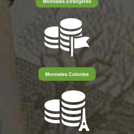
Monnaies Etrangères
Monnaies Colonies