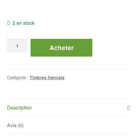
2 en stock
quantité
Acheter
de
Croix-
Rouge
-
Catégorie :
Timbres français
Carnet
1961
Description
Avis (0)