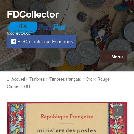
FDCollector
Aller
Aller
à
au
la
contenu
navigation
FDCollector sur Facebook
Menu
Accueil
Timbres
Timbres français
Croix-Rouge –
Carnet 1961