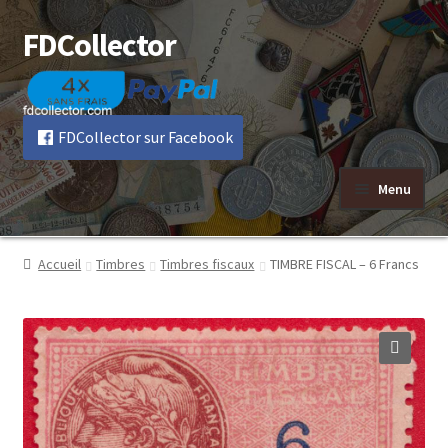
FDCollector
Aller
Aller
à
au
la
contenu
navigation
FDCollector sur Facebook
Menu
Accueil
Timbres
Timbres fiscaux
TIMBRE FISCAL – 6 Francs