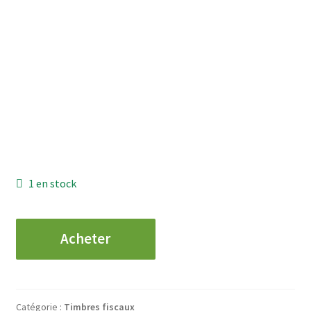
1 en stock
quantité
Acheter
de
TIMBRE
FISCAL
-
Catégorie :
Timbres fiscaux