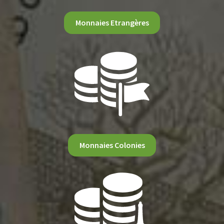
Monnaies Etrangères
Monnaies Colonies