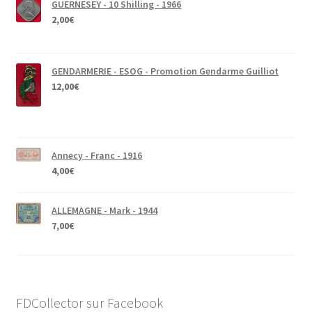
GUERNESEY - 10 Shilling - 1966
2,00
€
GENDARMERIE - ESOG - Promotion Gendarme Guilliot
12,00
€
Annecy - Franc - 1916
4,00
€
ALLEMAGNE - Mark - 1944
7,00
€
FDCollector sur Facebook