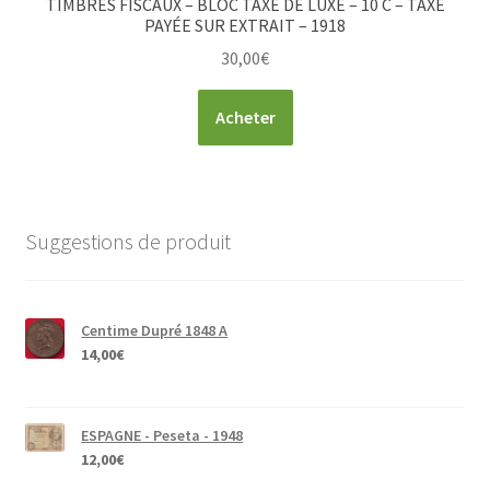
TIMBRES FISCAUX – BLOC TAXE DE LUXE – 10 C – TAXE
PAYÉE SUR EXTRAIT – 1918
30,00
€
Acheter
Suggestions de produit
Centime Dupré 1848 A
14,00
€
ESPAGNE - Peseta - 1948
12,00
€