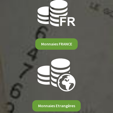
Monnaies FRANCE
Monnaies Etrangères