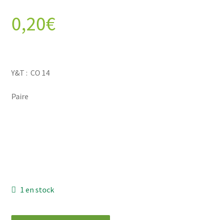
0,20
€
Y&T : CO 14
Paire
1 en stock