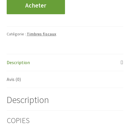
quantité
Acheter
de
COPIES
-
50
Catégorie :
Timbres fiscaux
C&
2/10
Description
Avis (0)
Description
COPIES