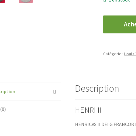
quantité
Ach
de
HENRI
II
-
Catégorie :
Louis 
1/2
Teston
-
155(9)
Description
-
ription
K
HENRI II
 (0)
HENRICVS II DEI G FRANCOR