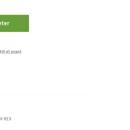
eter
XIII et avant
 M REX