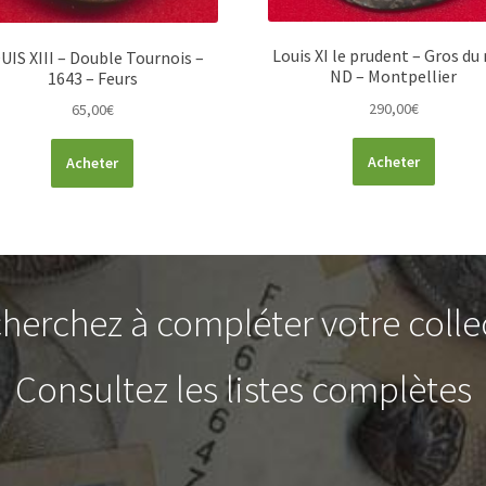
Louis XI le prudent – Gros du 
UIS XIII – Double Tournois –
ND – Montpellier
1643 – Feurs
290,00
€
65,00
€
Acheter
Acheter
herchez à compléter votre colle
Consultez les listes complètes