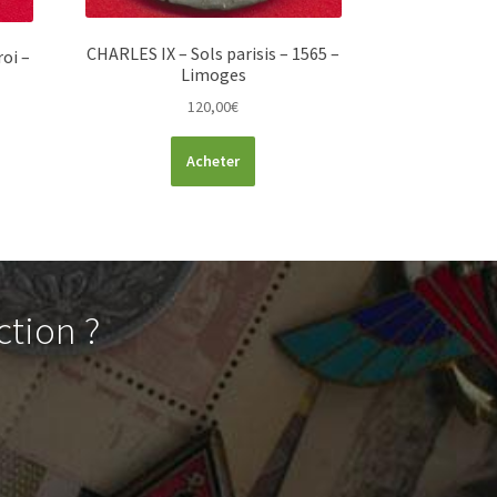
CHARLES IX – Sols parisis – 1565 –
roi –
Limoges
120,00
€
Acheter
ction ?