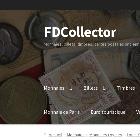
FDCollector
Monnaies, billets, timbres, cartes postales ancienne
Monnaies
Billets
Timbres
Monnaie de Paris
Euro touristique
V
Accueil
Monnaies
Monnaies royales
Louis X