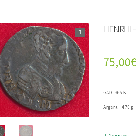
HENRI II 
75,00
GAD : 365 B
Argent : 4.70 g
1 en stock