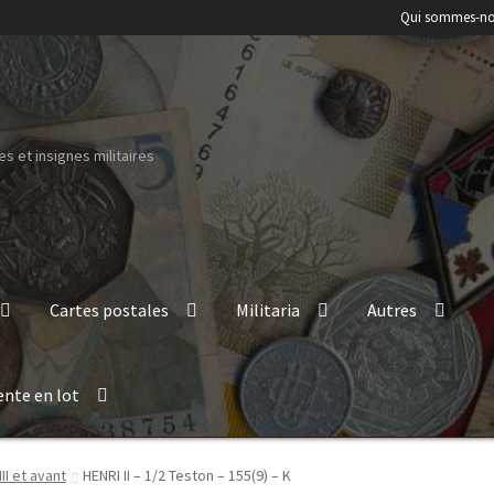
Qui sommes-no
s et insignes militaires
Cartes postales
Militaria
Autres
ente en lot
III et avant
HENRI II – 1/2 Teston – 155(9) – K