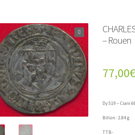
CHARLES 
– Rouen
77,00
Dy 519 – Ciani 6
Billon : 2.84 g
TTB-