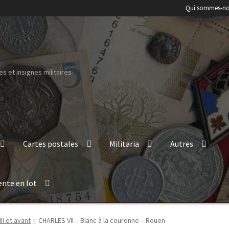
Qui sommes-no
s et insignes militaires
Cartes postales
Militaria
Autres
ente en lot
III et avant
CHARLES VII – Blanc à la couronne – Rouen