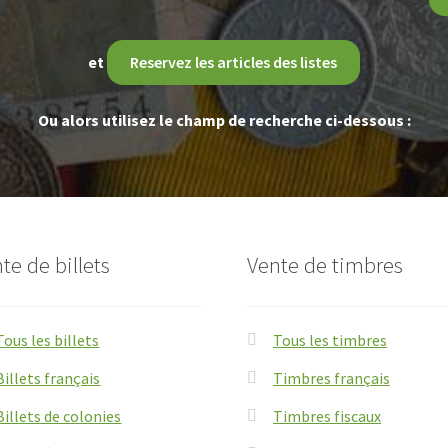
et
Reservez les articles des listes
Ou alors utilisez le champ de recherche ci-dessous :
te de billets
Vente de timbres
Tous les billets
Tous les timbres
Billets français
Timbres français
Billets de colonies
Timbres fiscaux