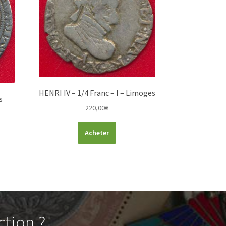
HENRI IV – 1/4 Franc – I – Limoges
s
220,00
€
Acheter
ction ?