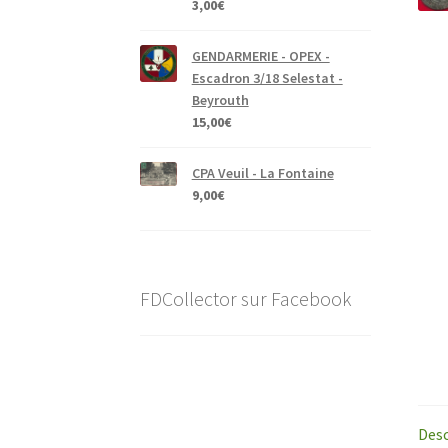
3,00
€
GENDARMERIE - OPEX -
Escadron 3/18 Selestat -
Beyrouth
15,00
€
CPA Veuil - La Fontaine
9,00
€
FDCollector sur Facebook
Desc