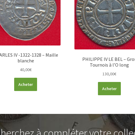
RLES IV -1322-1328 – Maille
PHILIPPE IV LE BEL – Gro
blanche
Tournois à l’O long
40,00
€
130,00
€
Acheter
Acheter
herchez à compléter votre colle