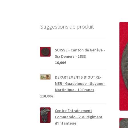
Suggestions de produit
SUISSE - Canton de Genève -
Six Deniers - 1833
16,00
€
DEPARTEMENTS D'OUTRE-
MER - Guadeloupe - Guyane -
Martinique - 10 Francs
110,00
€
Centre Entrainement
Commando - 23e Régiment
d'Infanterie