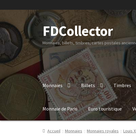
FDCollector
Monnaies, billets, timbres, cartes postales ancienne
Monnaies
Billets
Timbres
Monnaie de Paris
Euro touristique
V
Accueil
Monnaies
Monnaies royales
Louis X