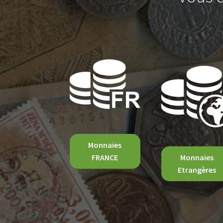
Monnaies
FRANCE
Monnaies
Etrangères