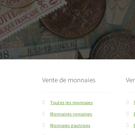
Vente de monnaies
Ven
Toutes les monnaies
Monnaires romaines
Monnaies gauloises