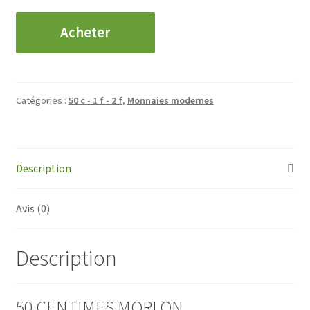
quantité
Acheter
de
50
Centimes
Morlon
Catégories :
50 c - 1 f - 2 f
,
Monnaies modernes
-
1931
Description
Avis (0)
Description
50 CENTIMES MORLON