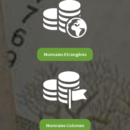
Monnaies Etrangères
Monnaies Colonies