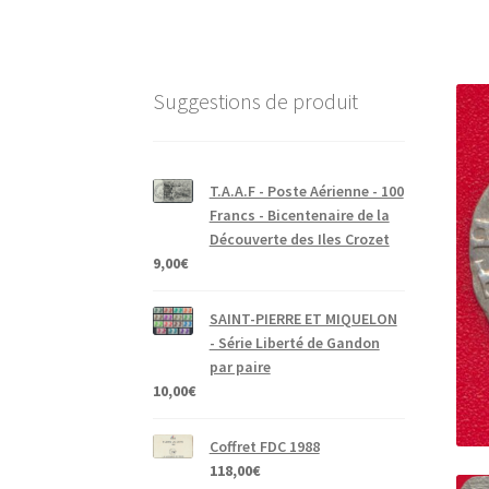
Suggestions de produit
T.A.A.F - Poste Aérienne - 100
Francs - Bicentenaire de la
Découverte des Iles Crozet
9,00
€
SAINT-PIERRE ET MIQUELON
- Série Liberté de Gandon
par paire
10,00
€
Coffret FDC 1988
118,00
€