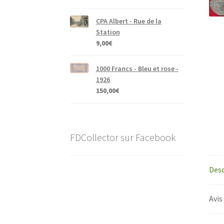
CPA Albert - Rue de la
Station
9,00
€
1000 Francs - Bleu et rose -
1926
150,00
€
FDCollector sur Facebook
Desc
Avis