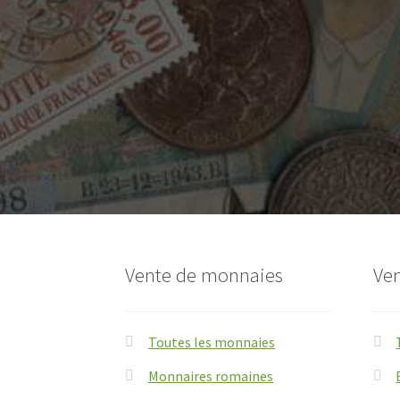
Vente de monnaies
Ven
Toutes les monnaies
Monnaires romaines