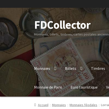
FDCollector
Monnaies, billets, timbres, cartes postales ancienne
Monnaies
Billets
Timbres
Monnaie de Paris
Euro touristique
V
Accueil
Monnaies
Monnaies féodales
Lorra