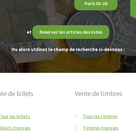
Paris 03-26
et
Reservez les articles des listes
Ou alors utilisez le champ de recherche ci-dessous :
te de billets
Vente de timbres
Tous les billets
Tous les timbres
Billets français
Timbres français