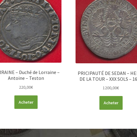
RAINE – Duché de Lorraine –
PRICIPAUTÉ DE SEDAN – HE
Antoine – Teston
DE LA TOUR – XXX SOLS – 1
220,00
€
1200,00
€
Acheter
Acheter