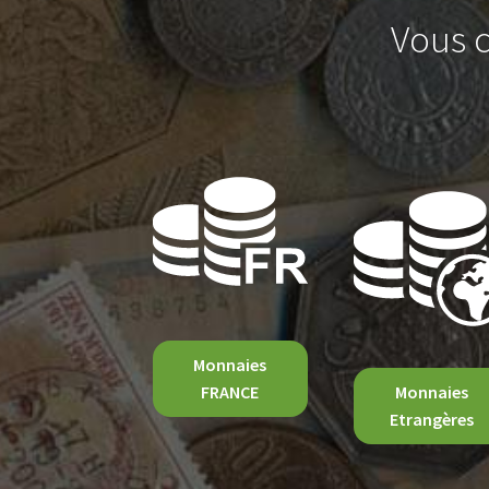
Vous c
Monnaies
FRANCE
Monnaies
Etrangères