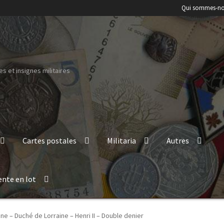
Qui sommes-no
s et insignes militaires
Cartes postales
Militaria
Autres
ente en lot
ine – Duché de Lorraine – Henri II – Double denier