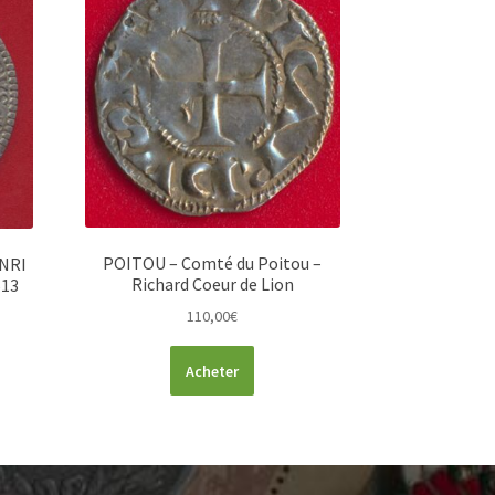
POITOU – Comté du Poitou –
NRI
Richard Coeur de Lion
613
110,00
€
Acheter