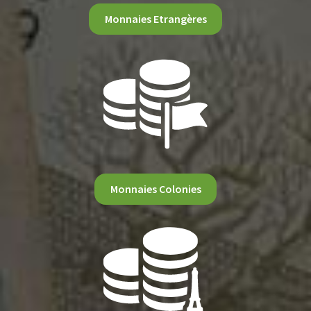
Monnaies Etrangères
Monnaies Colonies