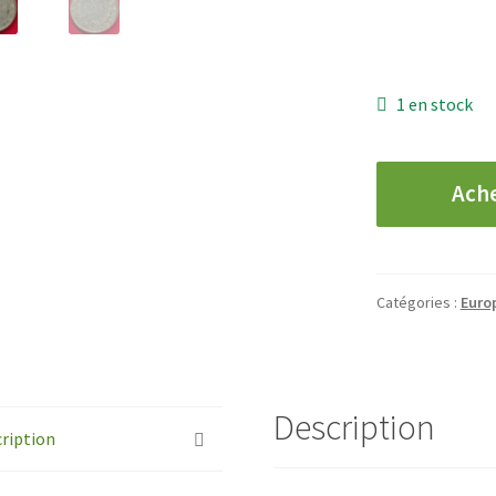
1 en stock
quantité
Ach
de
PAYS-
BAS
-
Catégories :
Euro
10
Cents
-
1903
Description
ription