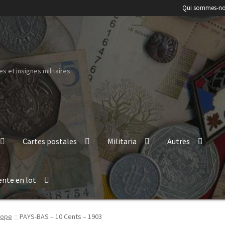
Qui sommes-no
s et insignes militaires
Cartes postales
Militaria
Autres
ente en lot
rope
PAYS-BAS – 10 Cents – 1903