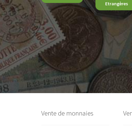
Etrangères
Vente de monnaies
Ven