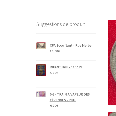
Suggestions de produit
CPA Ecouflant - Rue Merée
10,00
€
INFANTERIE - 110° RI
5,00
€
0 € - TRAIN Á VAPEUR DES
CÉVENNES - 2016
4,00
€