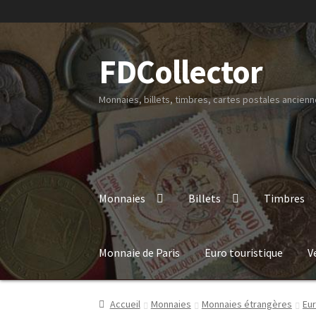
FDCollector
Monnaies, billets, timbres, cartes postales ancienne
Monnaies
Billets
Timbres
Monnaie de Paris
Euro touristique
V
Accueil
Monnaies
Monnaies étrangères
Eu