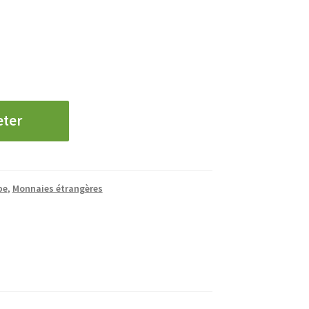
eter
pe
,
Monnaies étrangères