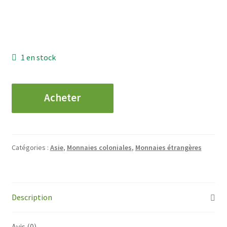
1 en stock
quantité
Acheter
de
VIETNAM
-
Dong
Catégories :
Asie
,
Monnaies coloniales
,
Monnaies étrangères
-
1946
Description
Avis (0)