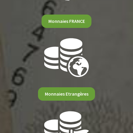
Monnaies FRANCE
Monnaies Etrangères