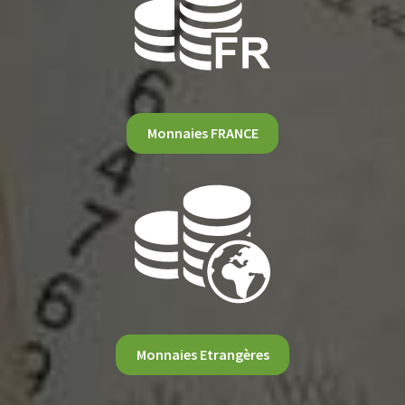
Monnaies FRANCE
Monnaies Etrangères