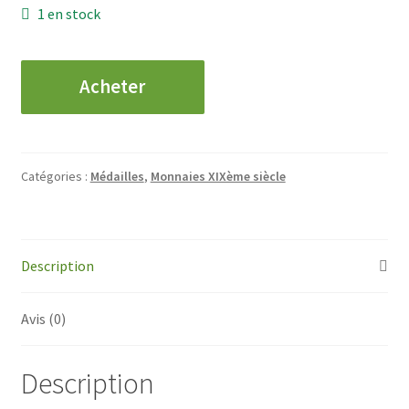
1 en stock
quantité
Acheter
de
Meaux
-
Société
Catégories :
Médailles
,
Monnaies XIXème siècle
d'Agriculture,
Sciences
et
Arts
Description
Avis (0)
Description