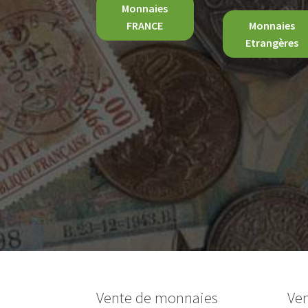
Monnaies
FRANCE
Monnaies
Etrangères
Vente de monnaies
Ven