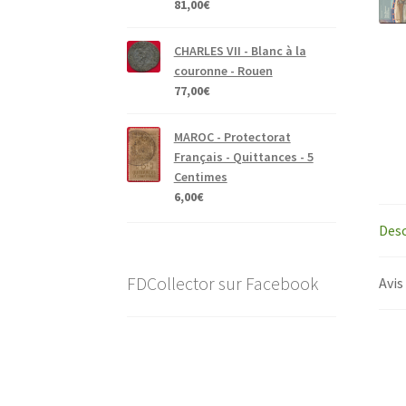
81,00
€
CHARLES VII - Blanc à la
couronne - Rouen
77,00
€
MAROC - Protectorat
Français - Quittances - 5
Centimes
6,00
€
Desc
FDCollector sur Facebook
Avis