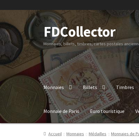
FDCollector
Monnaies, billets, timbres, cartes postales ancienne
Monnaies
Billets
Timbres
Monnaie de Paris
Euro touristique
V
Accueil
Monnaies
Médailles
Monnaies de Pa