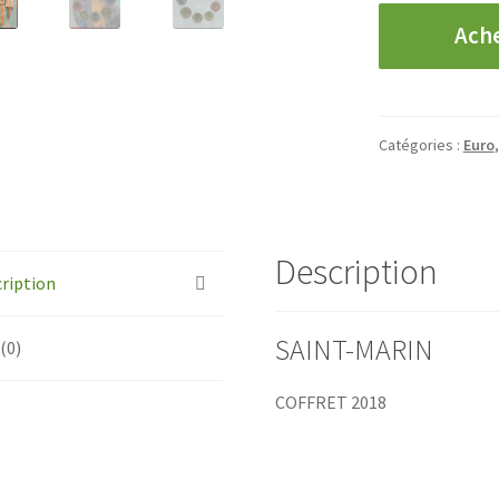
quantité
Ach
de
SAINT-
MARIN
-
Catégories :
Euro
Coffret
2018
Description
ription
SAINT-MARIN
 (0)
COFFRET 2018