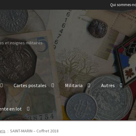
Qui sommes-no
s et insignes militaires
Cartes postales
Militaria
Autres
ente en lot
ris
SAINT-MARIN – Coffret 2018