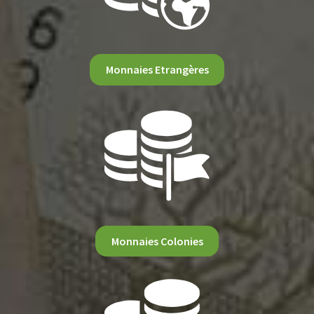
Monnaies Etrangères
Monnaies Colonies