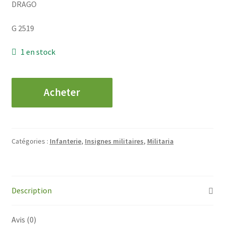
DRAGO
G 2519
1 en stock
quantité
Acheter
de
Centre
Entrainement
Commando
Catégories :
Infanterie
,
Insignes militaires
,
Militaria
-
23e
Régiment
d'Infanterie
Description
Avis (0)