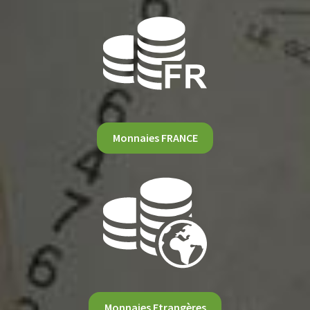
Monnaies FRANCE
Monnaies Etrangères