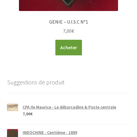
GENIE – U.I.S.C N°1
7,00
€
Acheter
Suggestions de produit
CPA Ile Maurice - Le débarcadère & Poste centrale
7,00
€
INDOCHINE - Centième - 1889