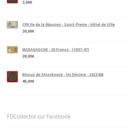
2,00
€
CPA Ile de la Réunion - Saint-Pierre - Hôtel de Ville
20,00
€
MADAGASCAR - 20 Francs - (1937-47)
28,00
€
Blocus de Strasbourg - Un Décime - 1815 BB
45,00
€
FDCollector sur Facebook