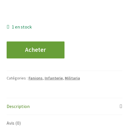
1 en stock
quantité
Acheter
de
INFANTERIE
-
30°
Catégories :
Fanions
,
Infanterie
,
Militaria
Groupement
de
Chasseurs
Description
Avis (0)