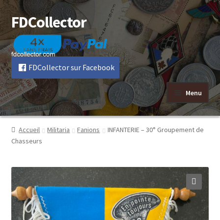
FDCollector
Aller
Aller
à
au
la
contenu
navigation
FDCollector sur Facebook
Menu
Accueil
Militaria
Fanions
INFANTERIE – 30° Groupement de
Chasseurs