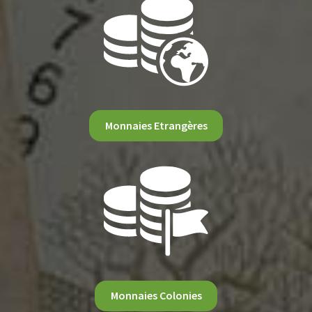
Monnaies Etrangères
Monnaies Colonies