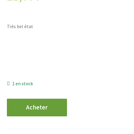
Très bel état
1 en stock
quantité
Acheter
de
FRANCE
-
Croix